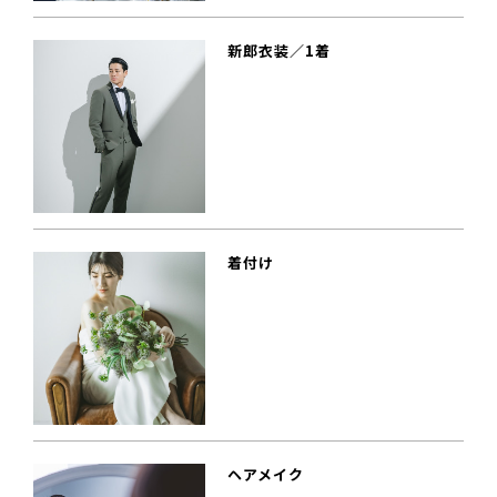
新郎衣装／1着
着付け
ヘアメイク