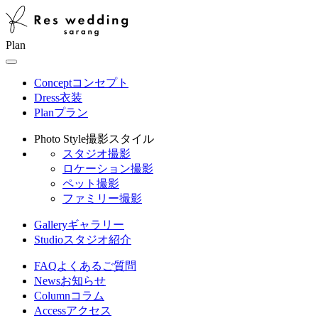
Plan
Concept
コンセプト
Dress
衣装
Plan
プラン
Photo Style
撮影スタイル
スタジオ撮影
ロケーション撮影
ペット撮影
ファミリー撮影
Gallery
ギャラリー
Studio
スタジオ紹介
FAQ
よくあるご質問
News
お知らせ
Column
コラム
Access
アクセス